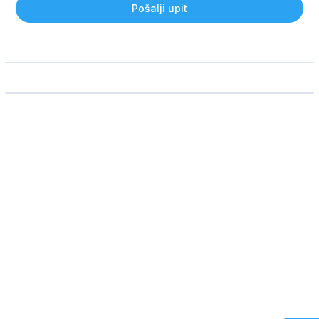
Pošalji upit
Ime i prezime
Telefon
Email adresa
Broj odraslih putnika
Broj dece
Koliko deca imaju godina